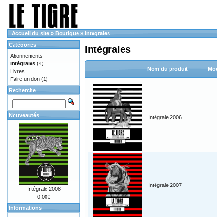
Accueil du site
»
Boutique
»
Intégrales
Catégories
Intégrales
Abonnements
Intégrales
(4)
Nom du produit
Mod
Livres
Faire un don
(1)
Recherche
Nouveautés
Intégrale 2006
Intégrale 2007
Intégrale 2008
0,00€
Informations