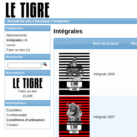
Accueil du site
»
Boutique
»
Intégrales
Catégories
Intégrales
Abonnements
Intégrales
(4)
Nom du produit
Mod
Livres
Faire un don
(1)
Recherche
Nouveautés
Intégrale 2006
Faire un don
15,00€
Informations
Expédition
Confidentialité
Intégrale 2007
Conditions d'utilisation
Contact