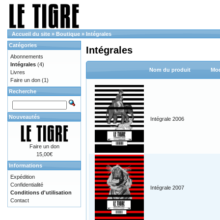
Accueil du site
»
Boutique
»
Intégrales
Catégories
Intégrales
Abonnements
Intégrales
(4)
Nom du produit
Mod
Livres
Faire un don
(1)
Recherche
Nouveautés
Intégrale 2006
Faire un don
15,00€
Informations
Expédition
Confidentialité
Intégrale 2007
Conditions d'utilisation
Contact