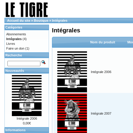
Accueil du site
»
Boutique
»
Intégrales
Catégories
Intégrales
Abonnements
Intégrales
(4)
Nom du produit
Mod
Livres
Faire un don
(1)
Recherche
Nouveautés
Intégrale 2006
Intégrale 2007
Intégrale 2006
0,00€
Informations