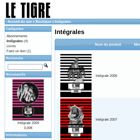
Accueil du site
»
Boutique
»
Intégrales
Catégories
Intégrales
Abonnements
Intégrales
(4)
Nom du produit
Mod
Livres
Faire un don
(1)
Recherche
Nouveautés
Intégrale 2006
Intégrale 2007
Intégrale 2009
0,00€
Informations