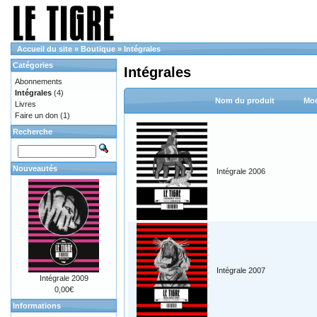
Accueil du site
»
Boutique
»
Intégrales
Catégories
Intégrales
Abonnements
Intégrales
(4)
Nom du produit
Mod
Livres
Faire un don
(1)
Recherche
Nouveautés
Intégrale 2006
Intégrale 2007
Intégrale 2009
0,00€
Informations