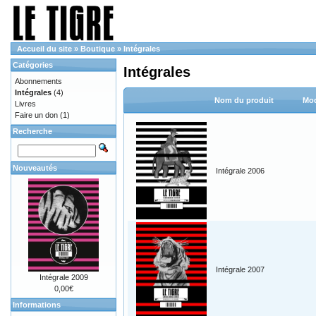
Accueil du site
»
Boutique
»
Intégrales
Catégories
Intégrales
Abonnements
Intégrales
(4)
Nom du produit
Mod
Livres
Faire un don
(1)
Recherche
Nouveautés
Intégrale 2006
Intégrale 2007
Intégrale 2009
0,00€
Informations