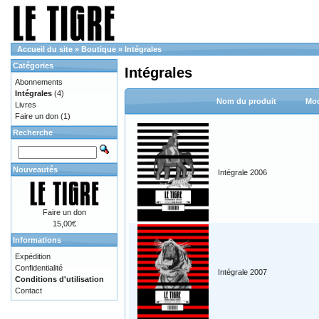
Accueil du site
»
Boutique
»
Intégrales
Catégories
Intégrales
Abonnements
Intégrales
(4)
Nom du produit
Mod
Livres
Faire un don
(1)
Recherche
Nouveautés
Intégrale 2006
Faire un don
15,00€
Informations
Expédition
Confidentialité
Intégrale 2007
Conditions d'utilisation
Contact