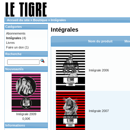
Accueil du site
»
Boutique
»
Intégrales
Catégories
Intégrales
Abonnements
Intégrales
(4)
Nom du produit
Mod
Livres
Faire un don
(1)
Recherche
Nouveautés
Intégrale 2006
Intégrale 2007
Intégrale 2009
0,00€
Informations