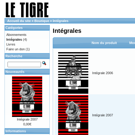
Accueil du site
»
Boutique
»
Intégrales
Catégories
Intégrales
Abonnements
Intégrales
(4)
Nom du produit
Mod
Livres
Faire un don
(1)
Recherche
Nouveautés
Intégrale 2006
Intégrale 2007
Intégrale 2007
0,00€
Informations