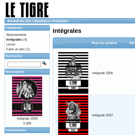
Accueil du site
»
Boutique
»
Intégrales
Catégories
Intégrales
Abonnements
Intégrales
(4)
Nom du produit
Mod
Livres
Faire un don
(1)
Recherche
Nouveautés
Intégrale 2006
Intégrale 2007
Intégrale 2009
0,00€
Informations