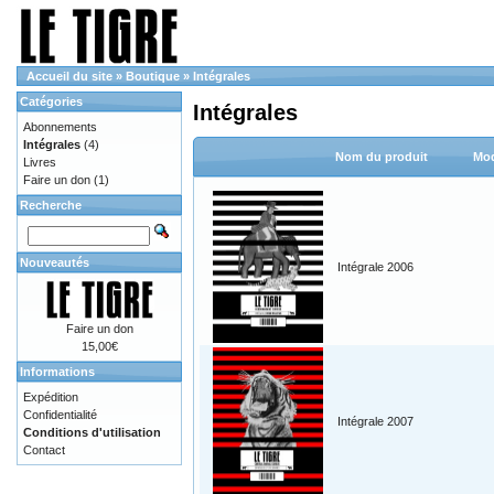
Accueil du site
»
Boutique
»
Intégrales
Catégories
Intégrales
Abonnements
Intégrales
(4)
Nom du produit
Mod
Livres
Faire un don
(1)
Recherche
Nouveautés
Intégrale 2006
Faire un don
15,00€
Informations
Expédition
Confidentialité
Intégrale 2007
Conditions d'utilisation
Contact