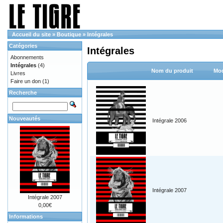
Accueil du site
»
Boutique
»
Intégrales
Catégories
Intégrales
Abonnements
Intégrales
(4)
Nom du produit
Mod
Livres
Faire un don
(1)
Recherche
Nouveautés
Intégrale 2006
Intégrale 2007
Intégrale 2007
0,00€
Informations