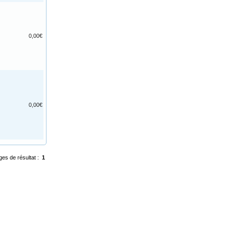
0,00€
0,00€
ges de résultat :
1