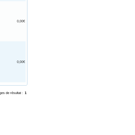
0,00€
0,00€
ges de résultat :
1