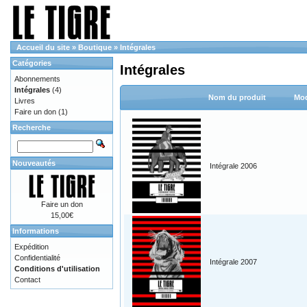
Accueil du site
»
Boutique
»
Intégrales
Catégories
Intégrales
Abonnements
Intégrales
(4)
Nom du produit
Mod
Livres
Faire un don
(1)
Recherche
Nouveautés
Intégrale 2006
Faire un don
15,00€
Informations
Expédition
Confidentialité
Intégrale 2007
Conditions d'utilisation
Contact