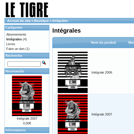
Accueil du site
»
Boutique
»
Intégrales
Catégories
Intégrales
Abonnements
Intégrales
(4)
Nom du produit
Mod
Livres
Faire un don
(1)
Recherche
Nouveautés
Intégrale 2006
Intégrale 2007
Intégrale 2007
0,00€
Informations