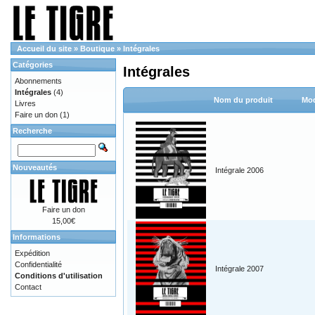
Accueil du site
»
Boutique
»
Intégrales
Catégories
Intégrales
Abonnements
Intégrales
(4)
Nom du produit
Mod
Livres
Faire un don
(1)
Recherche
Nouveautés
Intégrale 2006
Faire un don
15,00€
Informations
Expédition
Confidentialité
Intégrale 2007
Conditions d'utilisation
Contact