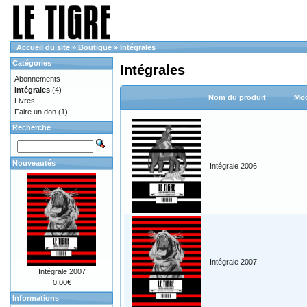
Accueil du site
»
Boutique
»
Intégrales
Catégories
Intégrales
Abonnements
Intégrales
(4)
Nom du produit
Mod
Livres
Faire un don
(1)
Recherche
Nouveautés
Intégrale 2006
Intégrale 2007
Intégrale 2007
0,00€
Informations