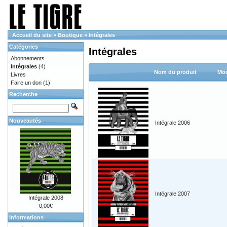
Accueil du site
»
Boutique
»
Intégrales
Catégories
Intégrales
Abonnements
Intégrales
(4)
Nom du produit
Mod
Livres
Faire un don
(1)
Recherche
Nouveautés
Intégrale 2006
Intégrale 2007
Intégrale 2008
0,00€
Informations