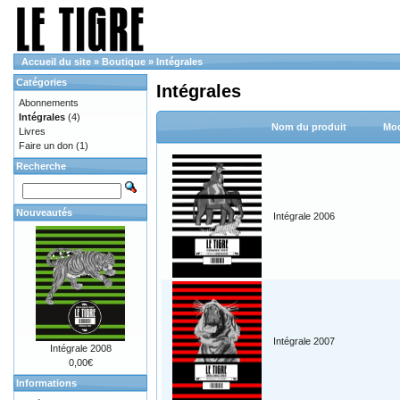
Accueil du site
»
Boutique
»
Intégrales
Catégories
Intégrales
Abonnements
Intégrales
(4)
Nom du produit
Mod
Livres
Faire un don
(1)
Recherche
Nouveautés
Intégrale 2006
Intégrale 2007
Intégrale 2008
0,00€
Informations