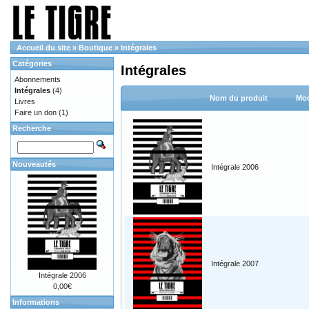
Accueil du site
»
Boutique
»
Intégrales
Catégories
Intégrales
Abonnements
Intégrales
(4)
Nom du produit
Mod
Livres
Faire un don
(1)
Recherche
Nouveautés
Intégrale 2006
Intégrale 2007
Intégrale 2006
0,00€
Informations