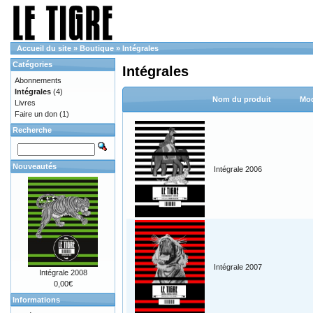
Accueil du site
»
Boutique
»
Intégrales
Catégories
Intégrales
Abonnements
Intégrales
(4)
Nom du produit
Mod
Livres
Faire un don
(1)
Recherche
Nouveautés
Intégrale 2006
Intégrale 2007
Intégrale 2008
0,00€
Informations