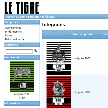
Accueil du site
»
Boutique
»
Intégrales
Catégories
Intégrales
Abonnements
Intégrales
(4)
Nom du produit
Mod
Livres
Faire un don
(1)
Recherche
Nouveautés
Intégrale 2006
Intégrale 2007
Intégrale 2008
0,00€
Informations