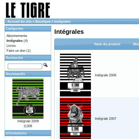
Accueil du site
»
Boutique
»
Intégrales
Catégories
Intégrales
Abonnements
Intégrales
(4)
Nom du produit
Mod
Livres
Faire un don
(1)
Recherche
Nouveautés
Intégrale 2006
Intégrale 2007
Intégrale 2008
0,00€
Informations