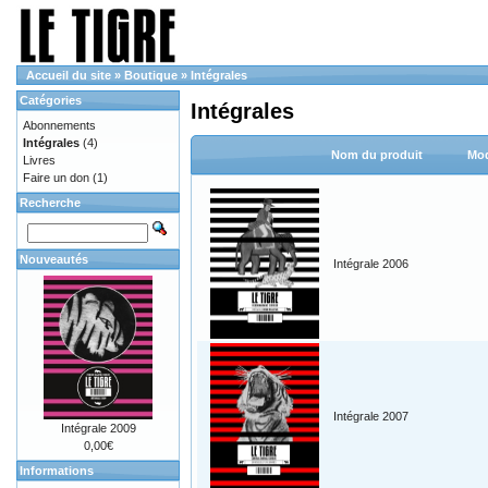
Accueil du site
»
Boutique
»
Intégrales
Catégories
Intégrales
Abonnements
Intégrales
(4)
Nom du produit
Mod
Livres
Faire un don
(1)
Recherche
Nouveautés
Intégrale 2006
Intégrale 2007
Intégrale 2009
0,00€
Informations