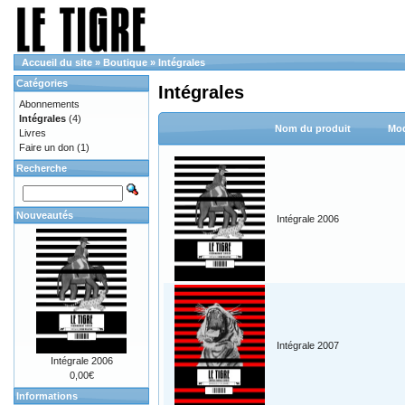
Accueil du site
»
Boutique
»
Intégrales
Catégories
Intégrales
Abonnements
Intégrales
(4)
Nom du produit
Mod
Livres
Faire un don
(1)
Recherche
Nouveautés
Intégrale 2006
Intégrale 2007
Intégrale 2006
0,00€
Informations