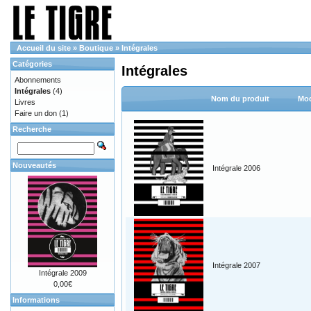
Accueil du site
»
Boutique
»
Intégrales
Catégories
Intégrales
Abonnements
Intégrales
(4)
Nom du produit
Mod
Livres
Faire un don
(1)
Recherche
Nouveautés
Intégrale 2006
Intégrale 2007
Intégrale 2009
0,00€
Informations