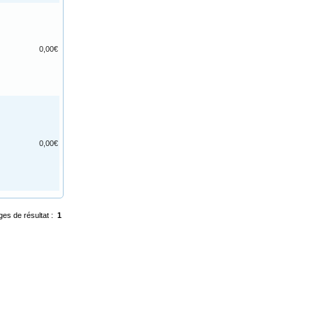
0,00€
0,00€
ges de résultat :
1