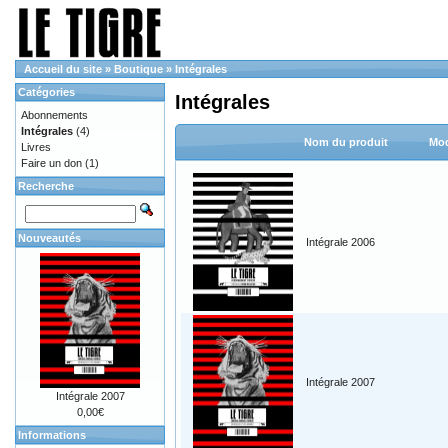
Accueil du site
»
Boutique
»
Intégrales
Catégories
Intégrales
Abonnements
Intégrales
(4)
Nom du produit
Mod
Livres
Faire un don
(1)
Recherche
Nouveautés
Intégrale 2006
Intégrale 2007
Intégrale 2007
0,00€
Informations