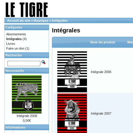
Accueil du site
»
Boutique
»
Intégrales
Catégories
Intégrales
Abonnements
Intégrales
(4)
Nom du produit
Mod
Livres
Faire un don
(1)
Recherche
Nouveautés
Intégrale 2006
Intégrale 2007
Intégrale 2008
0,00€
Informations