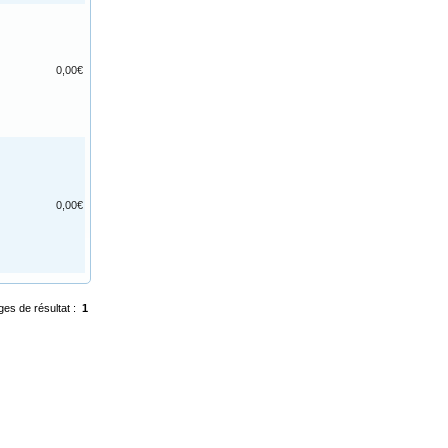
0,00€
0,00€
ges de résultat :
1