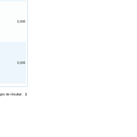
0,00€
0,00€
ges de résultat :
1