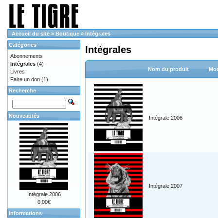
Accueil du site
»
Boutique
»
Intégrales
Catégories
Intégrales
Abonnements
Intégrales
(4)
Nom du produit
Mod
Livres
Faire un don
(1)
Recherche
Nouveautés
Intégrale 2006
Intégrale 2007
Intégrale 2006
0,00€
Informations