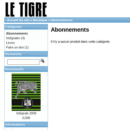
Accueil du site
»
Boutique
»
Abonnements
Catégories
Abonnements
Abonnements
Intégrales
(4)
Il n'y a aucun produit dans cette catégorie.
Livres
Faire un don
(1)
Recherche
Nouveautés
Intégrale 2008
0,00€
Informations