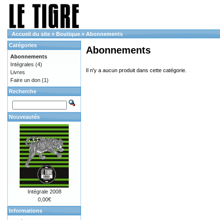
Accueil du site
»
Boutique
»
Abonnements
Catégories
Abonnements
Abonnements
Intégrales
(4)
Il n'y a aucun produit dans cette catégorie.
Livres
Faire un don
(1)
Recherche
Nouveautés
Intégrale 2008
0,00€
Informations