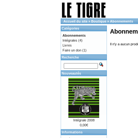
Accueil du site
»
Boutique
»
Abonnements
Catégories
Abonnem
Abonnements
Intégrales
(4)
Il n'y a aucun prod
Livres
Faire un don
(1)
Recherche
Nouveautés
Intégrale 2008
0,00€
Informations