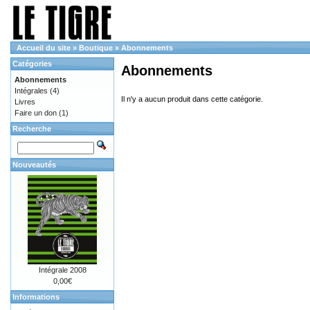
Accueil du site
»
Boutique
»
Abonnements
Catégories
Abonnements
Abonnements
Intégrales
(4)
Il n'y a aucun produit dans cette catégorie.
Livres
Faire un don
(1)
Recherche
Nouveautés
Intégrale 2008
0,00€
Informations