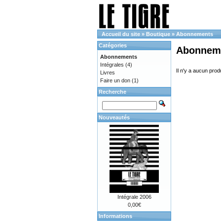
Accueil du site
»
Boutique
»
Abonnements
Catégories
Abonnem
Abonnements
Intégrales
(4)
Il n'y a aucun prod
Livres
Faire un don
(1)
Recherche
Nouveautés
Intégrale 2006
0,00€
Informations