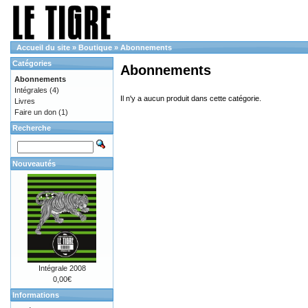
Accueil du site
»
Boutique
»
Abonnements
Catégories
Abonnements
Abonnements
Intégrales
(4)
Il n'y a aucun produit dans cette catégorie.
Livres
Faire un don
(1)
Recherche
Nouveautés
Intégrale 2008
0,00€
Informations