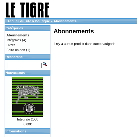
Accueil du site
»
Boutique
»
Abonnements
Catégories
Abonnements
Abonnements
Intégrales
(4)
Il n'y a aucun produit dans cette catégorie.
Livres
Faire un don
(1)
Recherche
Nouveautés
Intégrale 2008
0,00€
Informations