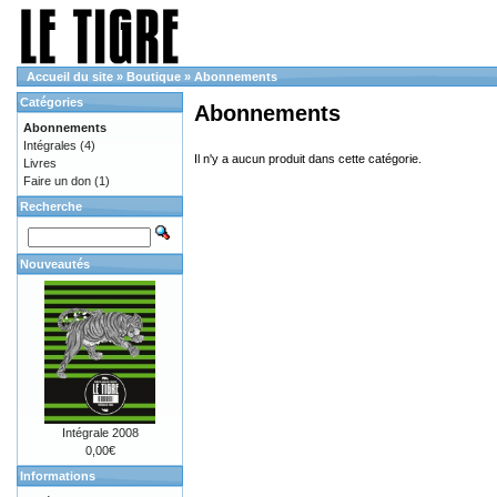
Accueil du site
»
Boutique
»
Abonnements
Catégories
Abonnements
Abonnements
Intégrales
(4)
Il n'y a aucun produit dans cette catégorie.
Livres
Faire un don
(1)
Recherche
Nouveautés
Intégrale 2008
0,00€
Informations