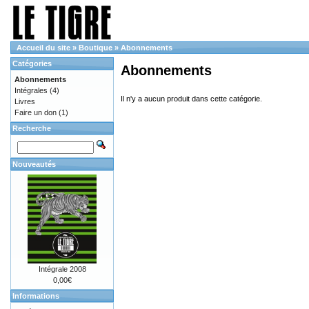
Accueil du site
»
Boutique
»
Abonnements
Catégories
Abonnements
Abonnements
Intégrales
(4)
Il n'y a aucun produit dans cette catégorie.
Livres
Faire un don
(1)
Recherche
Nouveautés
Intégrale 2008
0,00€
Informations