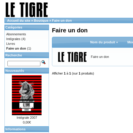
Accueil du site
»
Boutique
»
Faire un don
Catégories
Faire un don
Abonnements
Intégrales
(4)
Nom du produit +
Mod
Livres
Faire un don
(1)
Recherche
Faire un don
Nouveautés
Afficher
1
à
1
(sur
1
produits)
Intégrale 2007
0,00€
Informations