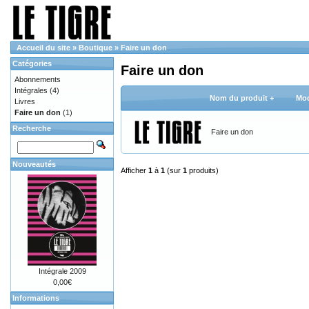
Accueil du site
»
Boutique
»
Faire un don
Catégories
Faire un don
Abonnements
Intégrales
(4)
Nom du produit +
Mod
Livres
Faire un don
(1)
Recherche
Faire un don
Nouveautés
Afficher
1
à
1
(sur
1
produits)
Intégrale 2009
0,00€
Informations