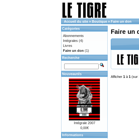
Accueil du site
»
Boutique
»
Faire un don
Catégories
Faire un 
Abonnements
Intégrales
(4)
Livres
Faire un don
(1)
Recherche
Nouveautés
Afficher
1
à
1
(sur
Intégrale 2007
0,00€
Informations