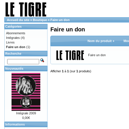
Accueil du site
»
Boutique
»
Faire un don
Catégories
Faire un don
Abonnements
Intégrales
(4)
Nom du produit +
Mod
Livres
Faire un don
(1)
Recherche
Faire un don
Nouveautés
Afficher
1
à
1
(sur
1
produits)
Intégrale 2009
0,00€
Informations