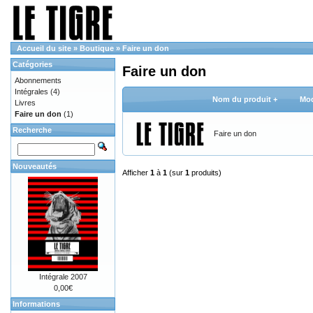
Accueil du site
»
Boutique
»
Faire un don
Catégories
Faire un don
Abonnements
Intégrales
(4)
Nom du produit +
Mod
Livres
Faire un don
(1)
Recherche
Faire un don
Nouveautés
Afficher
1
à
1
(sur
1
produits)
Intégrale 2007
0,00€
Informations