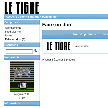
Accueil du site
»
Boutique
»
Faire un don
Catégories
Faire un don
Abonnements
Intégrales
(4)
Nom du produit +
Mod
Livres
Faire un don
(1)
Recherche
Faire un don
Nouveautés
Afficher
1
à
1
(sur
1
produits)
Intégrale 2008
0,00€
Informations