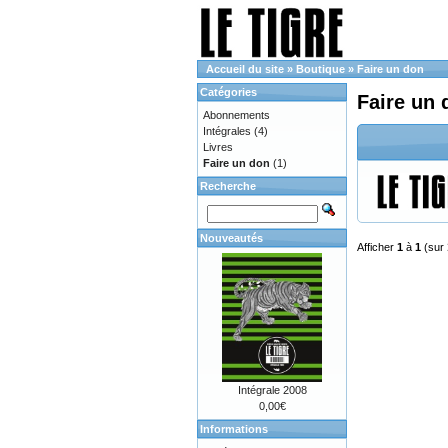
Accueil du site
»
Boutique
»
Faire un don
Catégories
Faire un 
Abonnements
Intégrales
(4)
Livres
Faire un don
(1)
Recherche
Nouveautés
Afficher
1
à
1
(sur
Intégrale 2008
0,00€
Informations